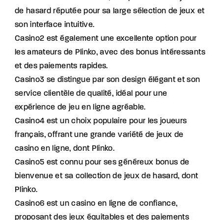
de hasard réputée pour sa large sélection de jeux et
son interface intuitive.
Casino2 est également une excellente option pour
les amateurs de Plinko, avec des bonus intéressants
et des paiements rapides.
Casino3 se distingue par son design élégant et son
service clientèle de qualité, idéal pour une
expérience de jeu en ligne agréable.
Casino4 est un choix populaire pour les joueurs
français, offrant une grande variété de jeux de
casino en ligne, dont Plinko.
Casino5 est connu pour ses généreux bonus de
bienvenue et sa collection de jeux de hasard, dont
Plinko.
Casino6 est un casino en ligne de confiance,
proposant des jeux équitables et des paiements