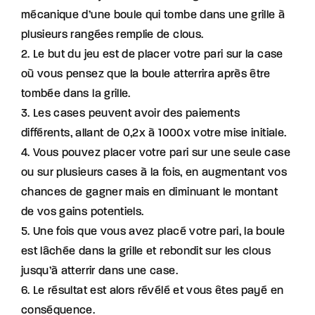
mécanique d’une boule qui tombe dans une grille à
plusieurs rangées remplie de clous.
2. Le but du jeu est de placer votre pari sur la case
où vous pensez que la boule atterrira après être
tombée dans la grille.
3. Les cases peuvent avoir des paiements
différents, allant de 0,2x à 1000x votre mise initiale.
4. Vous pouvez placer votre pari sur une seule case
ou sur plusieurs cases à la fois, en augmentant vos
chances de gagner mais en diminuant le montant
de vos gains potentiels.
5. Une fois que vous avez placé votre pari, la boule
est lâchée dans la grille et rebondit sur les clous
jusqu’à atterrir dans une case.
6. Le résultat est alors révélé et vous êtes payé en
conséquence.