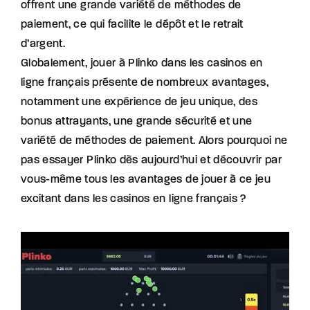
offrent une grande variété de méthodes de
paiement, ce qui facilite le dépôt et le retrait
d’argent.
Globalement, jouer à Plinko dans les casinos en
ligne français présente de nombreux avantages,
notamment une expérience de jeu unique, des
bonus attrayants, une grande sécurité et une
variété de méthodes de paiement. Alors pourquoi ne
pas essayer Plinko dès aujourd’hui et découvrir par
vous-même tous les avantages de jouer à ce jeu
excitant dans les casinos en ligne français ?