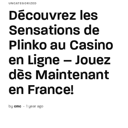
UNCATEGORIZED
Lost Your Password?
Découvrez les
By signing in, you agree to
our terms and
Sensations de
conditions
and our
privacy policy
.
Plinko au Casino
en Ligne – Jouez
dès Maintenant
en France!
by
cmc
1 year ago