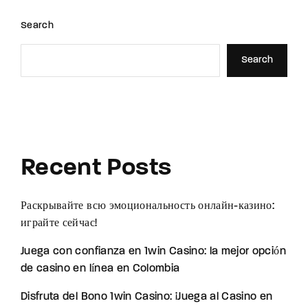
Search
Search
Recent Posts
Раскрывайте всю эмоциональность онлайн-казино:
играйте сейчас!
Juega con confianza en 1win Casino: la mejor opción
de casino en línea en Colombia
Disfruta del Bono 1win Casino: ¡Juega al Casino en