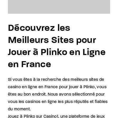
Découvrez les
Meilleurs Sites pour
Jouer à Plinko en Ligne
en France
Si vous êtes à la recherche des meilleurs sites de
casino en ligne en France pour jouer à Plinko, vous
êtes au bon endroit. Nous avons sélectionné pour
vous les casinos en ligne les plus réputés et fiables
du moment.
Jouez à Plinko sur Casino1, une plateforme de jeux