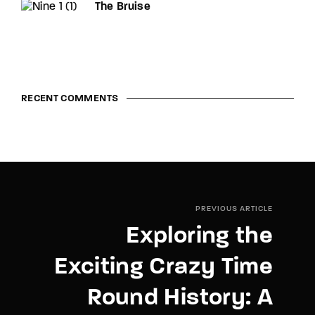
The Bruise
RECENT COMMENTS
PREVIOUS ARTICLE
Exploring the
Exciting Crazy Time
Round History: A