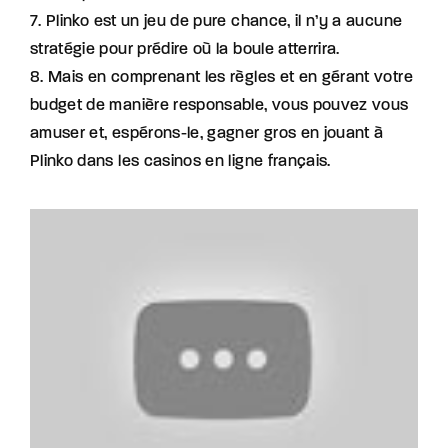
7. Plinko est un jeu de pure chance, il n’y a aucune
stratégie pour prédire où la boule atterrira.
8. Mais en comprenant les règles et en gérant votre
budget de manière responsable, vous pouvez vous
amuser et, espérons-le, gagner gros en jouant à
Plinko dans les casinos en ligne français.