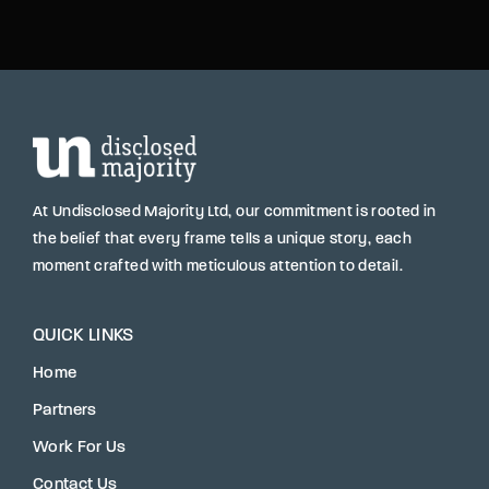
At Undisclosed Majority Ltd, our commitment is rooted in
the belief that every frame tells a unique story, each
moment crafted with meticulous attention to detail.
QUICK LINKS
Home
Partners
Work For Us
Contact Us