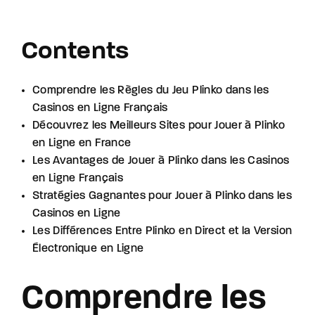
Contents
Comprendre les Règles du Jeu Plinko dans les
Casinos en Ligne Français
Découvrez les Meilleurs Sites pour Jouer à Plinko
en Ligne en France
Les Avantages de Jouer à Plinko dans les Casinos
en Ligne Français
Stratégies Gagnantes pour Jouer à Plinko dans les
Casinos en Ligne
Les Différences Entre Plinko en Direct et la Version
Électronique en Ligne
Comprendre les