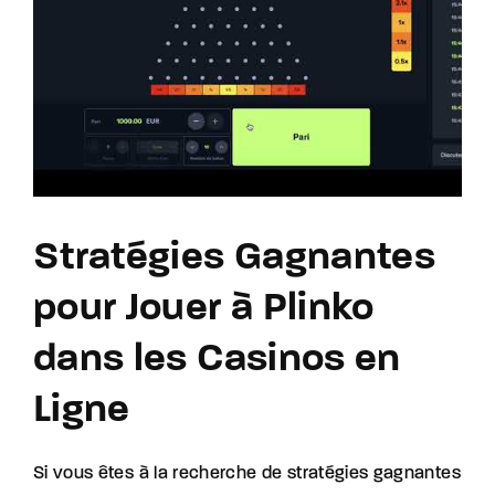
Stratégies Gagnantes
pour Jouer à Plinko
dans les Casinos en
Ligne
Si vous êtes à la recherche de stratégies gagnantes