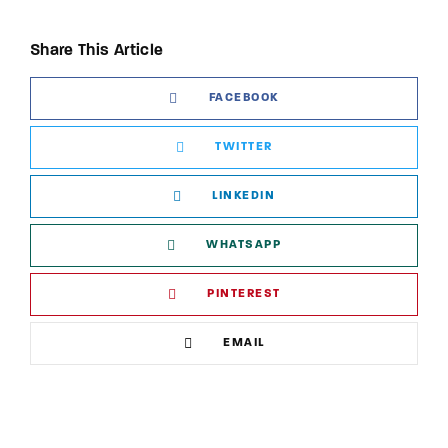
Share This Article
FACEBOOK
TWITTER
LINKEDIN
WHATSAPP
PINTEREST
EMAIL