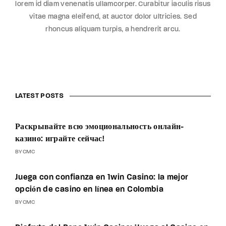
lorem id diam venenatis ullamcorper. Curabitur iaculis risus
vitae magna eleifend, at auctor dolor ultricies. Sed
rhoncus aliquam turpis, a hendrerit arcu.
LATEST POSTS
Раскрывайте всю эмоциональность онлайн-
казино: играйте сейчас!
BY
CMC
Juega con confianza en 1win Casino: la mejor
opción de casino en línea en Colombia
BY
CMC